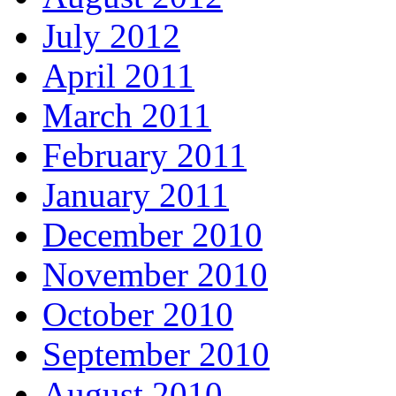
July 2012
April 2011
March 2011
February 2011
January 2011
December 2010
November 2010
October 2010
September 2010
August 2010