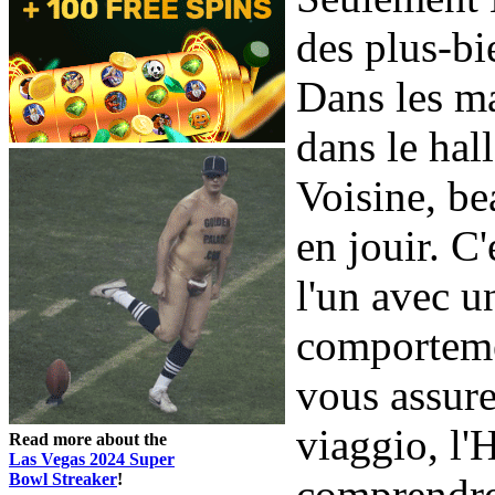
des plus-bi
Dans les ma
dans le ha
Voisine, be
en jouir. C'
l'un avec u
comportemen
vous assure
viaggio, l'
Read more about the
Las Vegas 2024 Super
Bowl Streaker
!
comprendre