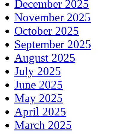
December 2025
November 2025
October 2025
September 2025
August 2025
July 2025
June 2025
May 2025
April 2025
March 2025