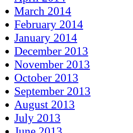
March 2014
February 2014
January 2014
December 2013
November 2013
October 2013
September 2013
August 2013
July 2013
June 2013