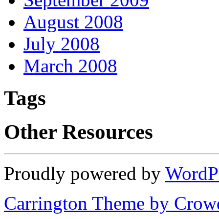
August 2008
July 2008
March 2008
Tags
Other Resources
Proudly powered by
WordP
Carrington Theme by Crowd