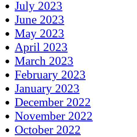
July 2023
June 2023
May 2023
April 2023
March 2023
February 2023
January 2023
December 2022
November 2022
October 2022