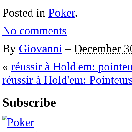
Posted in
Poker
.
No comments
By
Giovanni
–
December 3
«
réussir à Hold'em: pointeur
réussir à Hold'em: Pointeurs
Subscribe