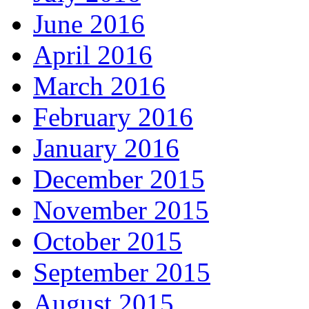
June 2016
April 2016
March 2016
February 2016
January 2016
December 2015
November 2015
October 2015
September 2015
August 2015